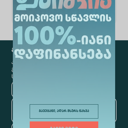
გამოცდის ჩატარების
დებულება
გამოწერა
კონკრეტული მიმართულების
გამოსაწერად, მონიშნეთ შესაბამისი
სექცია
მედიცინა
ბიზნესი
საინფორმაციო
გავეცანი, აღარ მსურს ნახვა
ტექნოლოგიები