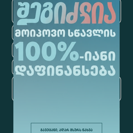
საინფორმაციო
ტექნოლოგიები
სამართალი
ფსიქოლოგია
ტურიზმი
ხელოვნური ინტელექტი
და მონაცემთა ანალიტიკა
გავეცანი, აღარ მსურს ნახვა