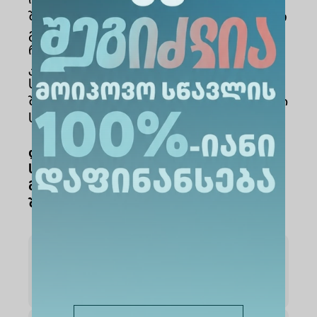
რეზიდენტურის კურსი (ან უცხოეთში
შესაბამისი ქვეყნის კანონმდებლობით
გათვალისწინებული
რეზიდენტურასთან გათანაბრებული
კურსი) და უნიფიცირებული
სახელმწიფო გამოცდის ჩაბარების
შემთხვევაში, მიიღოს დამოუკიდებელი
საექიმო საქმიანობის უფლება.
დეტალური ინფორმაცია
საერთაშორისო სტუდენტების
მიღების წესებთან დაკავშირებით
შეგიძლიათ იხილოთ
ბმულზე
მედიცინის
(ქართულენოვანი) პროგრამა