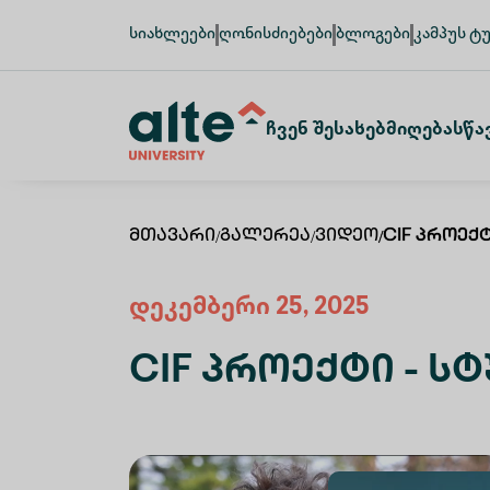
სიახლეები
ღონისძიებები
ბლოგები
კამპუს ტ
Ჩვენ Შესახებ
Მიღება
Სწა
Მთავარი
/
Გალერეა
/
Ვიდეო
/
CIF Პროექ
დეკემბერი 25, 2025
CIF Პროექტი - Ს