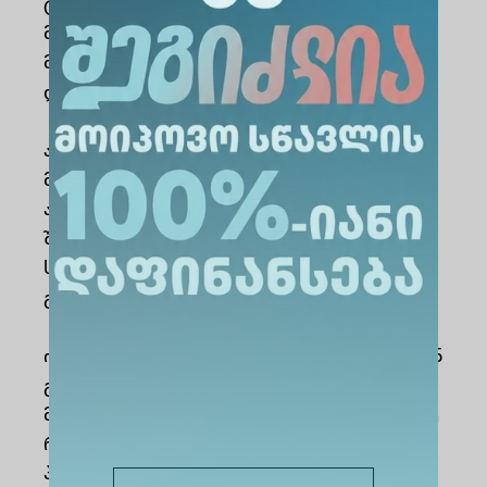
ტექნოლოგიების, ინსტრუმენტებისა და
მეთოდების გამოყენებით აყალიბებს
მონაცემებზე დაფუძნებულ, დასაბუთებულ
დასკვნებსა და რეკომენდაციებს;
აფასებს სამეწარმეო, ფინანსური,
მარკეტინგული, ოპერაციული და
ადამიანური რესურსების განვითარების
შესაძლებლობებს, კორპორაციული
სოციალური პასუხისმგებლობის
გათვალისწინებით;
ორგანიზაციული განვითარების დინამიკიდან
გამომდინარე, ლიდერობასთან და
მენეჯმენტთან დაკავშირებულ გამოწვევებზე
რეაგირებს გუნდური და ეთიკური
პრინციპების დაცვით;