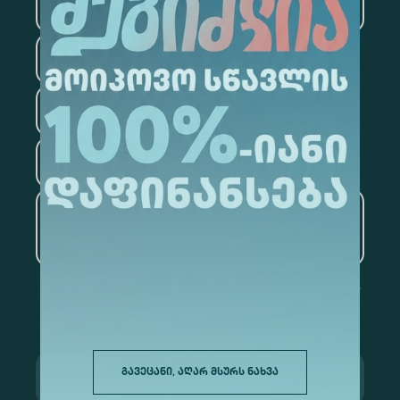
ტექნოლოგიები
სამართალი
ფსიქოლოგია
ტურიზმი
ხელოვნური ინტელექტი
და მონაცემთა ანალიტიკა
გავეცანი, აღარ მსურს ნახვა