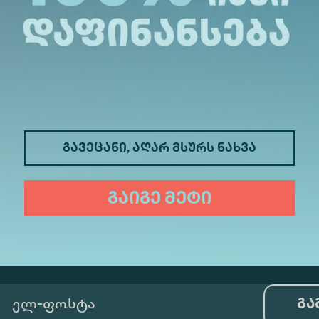
მედიცინა
ბიზნესი
საინფორმაციო ტექნოლოგიები
გავეცანი, აღარ მსურს ნახვა
ფსიქოლოგია
ტურიზმი
გაიგე მეტი
ხელოვნური ინტელექტი და მონა
გა