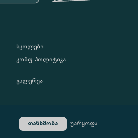
Სკოლები
Კონფ. Პოლიტიკა
Გალერეა
თანხმობა
უარყოფა
ტი Შექმნილია Იდეა Დიზაინ Ჯგუფის Მიერ