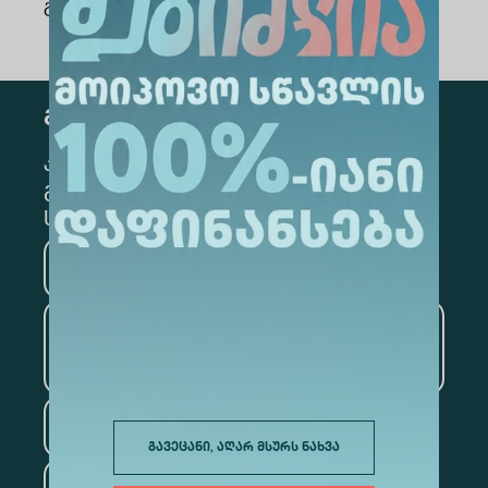
გაზიარება
:
გამოწერა
კონკრეტული მიმართულების
გამოსაწერად, მონიშნეთ შესაბამისი
სექცია
მედიცინა
ბიზნესი
საინფორმაციო
ტექნოლოგიები
სამართალი
გავეცანი, აღარ მსურს ნახვა