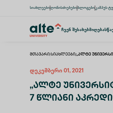
სიახლეები
ღონისძიებები
ბლოგები
კამპუს ტ
Ჩვენ Შესახებ
Მიღება
Სწა
Მთავარი
/
Სიახლეები
/
„ალტე Უნივერს
დეკემბერი 01, 2021
„ალტე Უნივერსი
7 Წლიანი Აკრედ