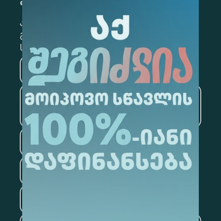
გამოწერა
კონკრეტული მიმართულების
გამოსაწერად, მონიშნეთ შესაბამისი
სექცია
მედიცინა
ბიზნესი
საინფორმაციო
ტექნოლოგიები
სამართალი
ფსიქოლოგია
ტურიზმი