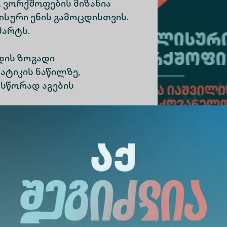
 ვორქშოფების მიზანია
ისური ენის გამოცდისთვის.
მარტს.
ცდის ზოგადი
ატიკის ნაწილზე,
 სწორად აგების
განხილვა.
დისკუსია და შეჯამება
შვილი, ალტე
„გლობუსი“-ს
ძლიათ სარეგისტრაციო ბმული
შეავსოთ